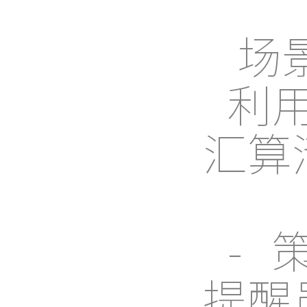
场
利
汇算
-
提醒