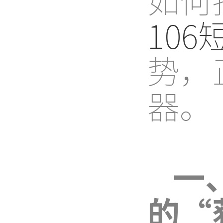
10
势，
器。
一
的“