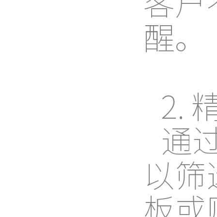
客户
醒。
2.
通
以筛
板或