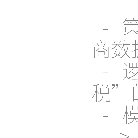
-
商数
-
税”
- 
>