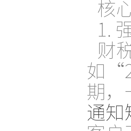
核
1.
财
如“
期，
通知