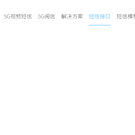
5G视频短信
5G阅信
解决方案
短信接口
短信模
接 轻松免费接入
C++等各种语言，与现在的网站、APP、