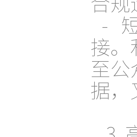
合规
-
接。
至公
据，
3.