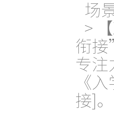
场
> 
衔接
专注
《入
接]。