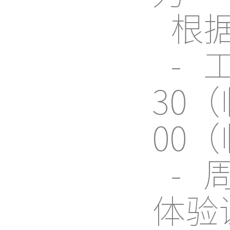
根
- 
30（
00
- 
体验