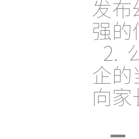
发布
强的
2
企的
向家