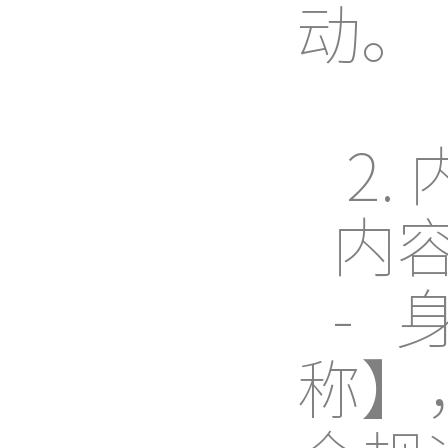
动。
2.
内
-
称】