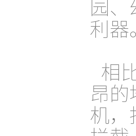
园、
利器
相
昂的
机，
拦截