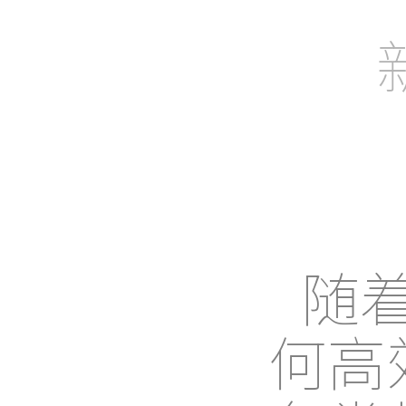
助力企业、
随
何高