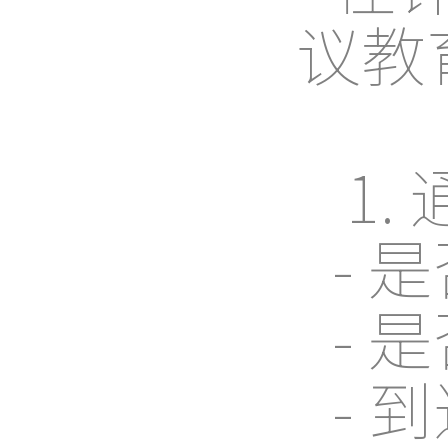
议教
1.
-
-
- 