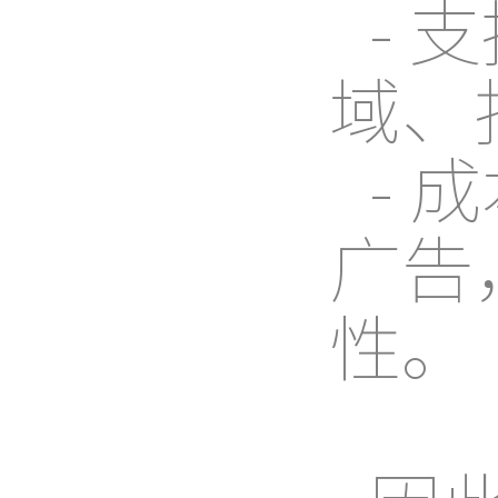
-
域、
-
广告
性。