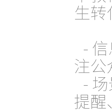
生转
- 
注公
-
提醒