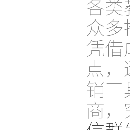
各类
众多
凭借
点，
销工
商，
信群