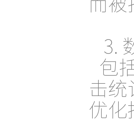
而被
3.
包
击统
优化