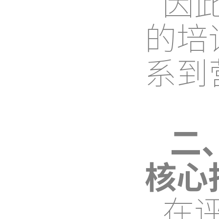
因
的培
系到
二
核心
在