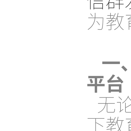
为教
一
平台
无
下教