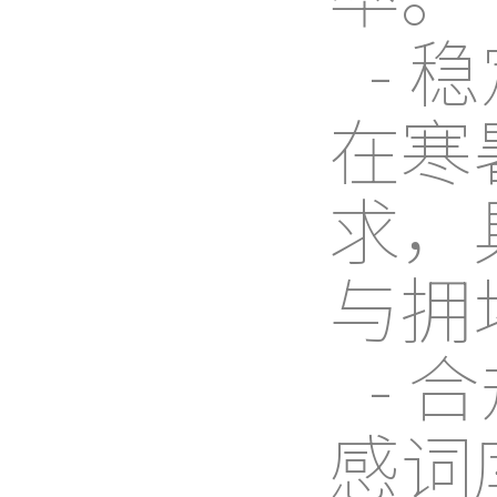
-
在寒
求，
与拥
-
感词