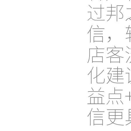
过邦
信，
店客
化建
益点
信更