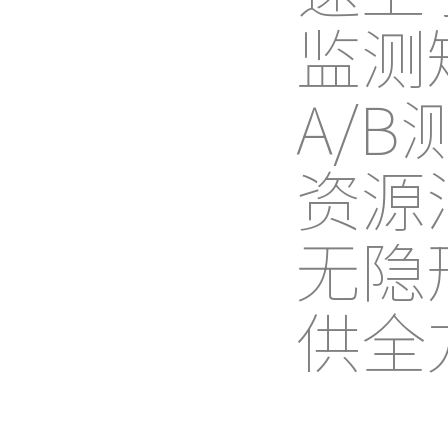
监测
A/
资源
无隐
供全