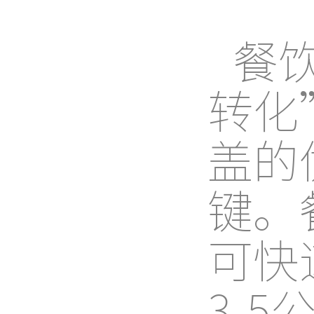
餐
转化
盖的
键。
可快
3-