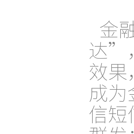
金
达”
效果
成为
信短