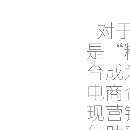
对
是“
台成
电商
现营