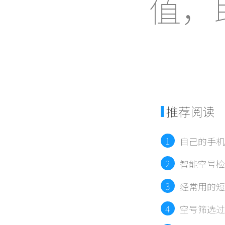
值，
推荐阅读
1
自己的手机
2
智能空号检
3
经常用的短
平台）
4
空号筛选过